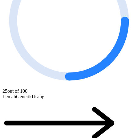
25
out of 100
Lemah
Generik
Usang