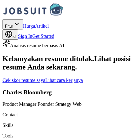
Harga
Artikel
Fitur
Sign In
Get Started
id
Analisis resume berbasis AI
Kebanyakan resume ditolak.
Lihat posisi
resume Anda
sekarang.
Cek skor resume saya
Lihat cara kerjanya
Charles Bloomberg
Product Manager Founder Strategy Web
Contact
Skills
Tools